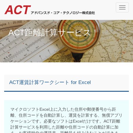
ナ
ビ
ゲ
ー
シ
ACT距離計算サービス
ョ
ン
の
切
替
ACT運賃計算ワークシート for Excel
マイクロソフトExcel上に入力した住所や郵便番号から距
離、住所コードを自動計算し、運賃を計算する、無償アプリ
ケーションです。必要なソフトはExcelだけです。ACT距離
計算サービスを利用した距離や住所コードの自動計算に加
え、お客様独自の運賃表、距離呈を組み込むことができま