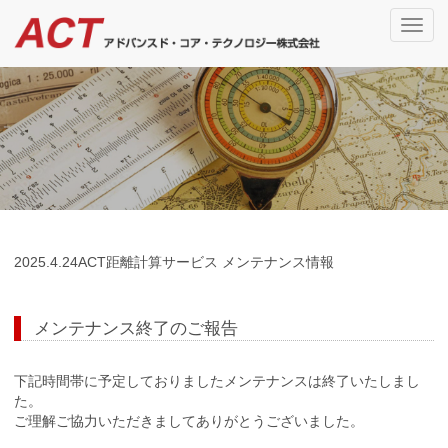
ナ
ビ
ゲ
ー
シ
ョ
ン
－
の
切
替
2025.
4.24
ACT距離計算サービス メンテナンス情報
メンテナンス終了のご報告
下記時間帯に予定しておりましたメンテナンスは終了いたしまし
た。
ご理解ご協力いただきましてありがとうございました。